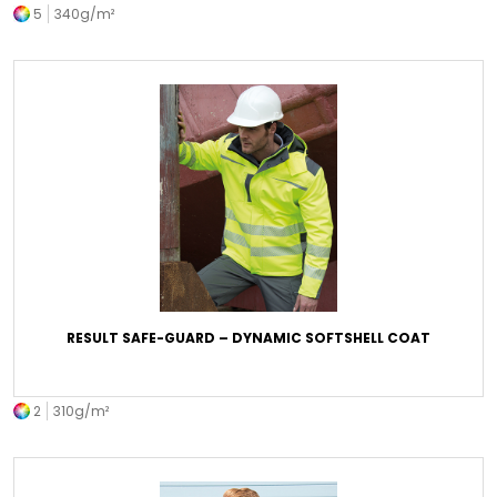
5
340g/m²
RESULT SAFE-GUARD – DYNAMIC SOFTSHELL COAT
2
310g/m²